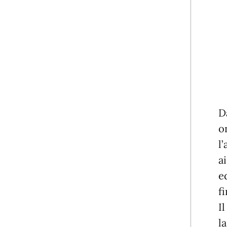
D
o
l
a
e
f
I
l