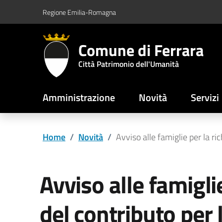
Vai al contenuto principale
Vai al footer
Regione Emilia-Romagna
Comune di Ferrara
Città Patrimonio dell'Umanità
Amministrazione
Novità
Servizi
Home
/
Novità
/
Avviso alle famiglie per la ri
Avviso alle famiglie
del contributo per 