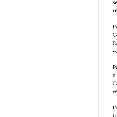
s
r
P
C
l
v
P
è
C
v
P
t