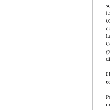
s
L
0
c
L
C
g
d
I
c
P
m