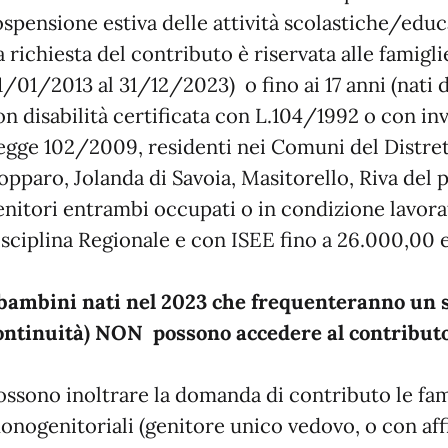
ospensione estiva delle attività scolastiche/educ
a richiesta del contributo è riservata alle famiglie 
1/01/2013 al 31/12/2023) o fino ai 17 anni (nati
on disabilità certificata con L.104/1992 o con inva
egge 102/2009, residenti nei Comuni del Distret
opparo, Jolanda di Savoia, Masitorello, Riva del 
enitori entrambi occupati o in condizione lavorat
isciplina Regionale e con ISEE fino a 26.000,00 
 bambini nati nel 2023 che frequenteranno un s
ontinuità) NON possono accedere al contributo
ossono inoltrare la domanda di contributo le fami
onogenitoriali (genitore unico vedovo, o con aff