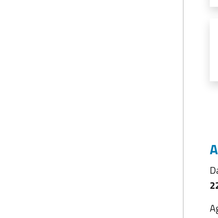
A
D
2
A