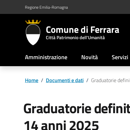
Vai al contenuto principale
Vai al footer
Regione Emilia-Romagna
Comune di Ferrara
Città Patrimonio dell'Umanità
Amministrazione
Novità
Servizi
Home
/
Documenti e dati
/
Graduatorie defin
Graduatorie definit
14 anni 2025