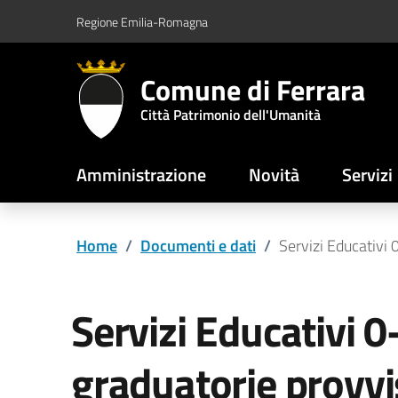
Vai al contenuto principale
Vai al footer
Regione Emilia-Romagna
Comune di Ferrara
Città Patrimonio dell'Umanità
Amministrazione
Novità
Servizi
Home
/
Documenti e dati
/
Servizi Educativi
Servizi Educativi 0-
graduatorie provvi