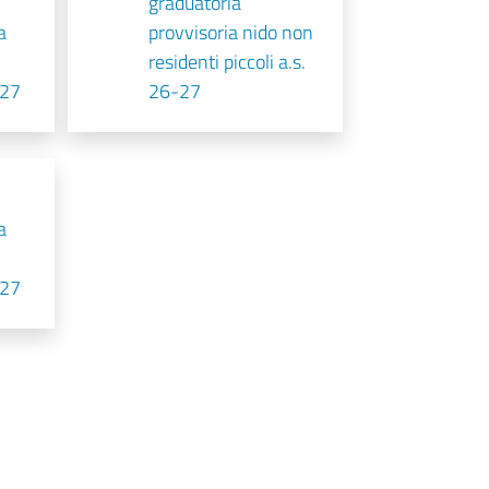
graduatoria
a
provvisoria nido non
residenti piccoli a.s.
-27
26-27
a
-27