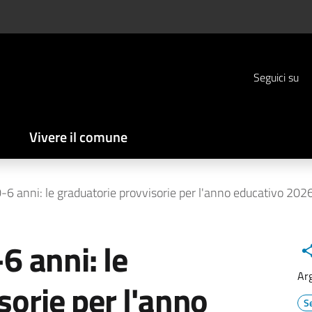
Seguici su
Vivere il comune
 0-6 anni: le graduatorie provvisorie per l'anno educativo 20
6 anni: le
Ar
sorie per l'anno
Se