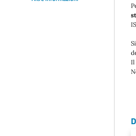
Pe
s
I
S
d
I
N
D