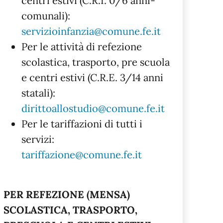
centri estivi (C.R.I. 0/6 anni-
comunali):
servizioinfanzia@comune.fe.it
Per le attività di refezione
scolastica, trasporto, pre scuola
e centri estivi (C.R.E. 3/14 anni
statali):
dirittoallostudio@comune.fe.it
Per le tariffazioni di tutti i
servizi:
tariffazione@comune.fe.it
PER REFEZIONE (MENSA)
SCOLASTICA, TRASPORTO,