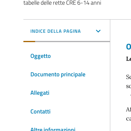
tabelle delle rette CRE 6-14 anni
INDICE DELLA PAGINA
O
Oggetto
L
Documento principale
S
sc
Allegati
A
Contatti
c
Altre informazioni