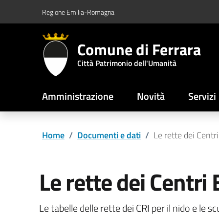
Vai al contenuto principale
Vai al footer
Regione Emilia-Romagna
Comune di Ferrara
Città Patrimonio dell'Umanità
Amministrazione
Novità
Servizi
Home
/
Documenti e dati
/
Le rette dei Centr
Le rette dei Centri 
Le tabelle delle rette dei CRI per il nido e le s