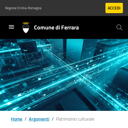
Vai al contenuto principale
Vai al footer
ACCEDI
Regione Emilia-Romagna
Comune di Ferrara
Home
/
Argomenti
/
Patrimonio culturale