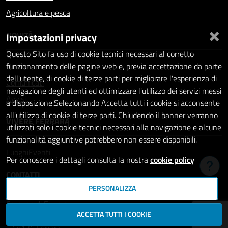
Agricoltura e pesca
×
NOVITÀ
Impostazioni privacy
Questo Sito fa uso di cookie tecnici necessari al corretto
Notizie
funzionamento delle pagine web e, previa accettazione da parte
dell'utente, di cookie di terze parti per migliorare l'esperienza di
Comunicati
navigazione degli utenti ed ottimizzare l'utilizzo dei servizi messi
Avvisi
a disposizione.Selezionando Accetta tutti i cookie si acconsente
all'utilizzo di cookie di terze parti. Chiudendo il banner verranno
VIVERE FERRARA
utilizzati solo i cookie tecnici necessari alla navigazione e alcune
funzionalità aggiuntive potrebbero non essere disponibili.
Luoghi
Eventi
Per conoscere i dettagli consulta la nostra
cookie policy
Hai b
CONTATTI
PERSONALIZZA
Comune di Ferrara
ACCETTA TUTTI I COOKIE
Piazza del Municipio, 2