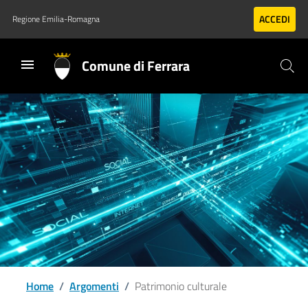
Vai al contenuto principale
Vai al footer
ACCEDI
Regione Emilia-Romagna
Comune di Ferrara
Home
/
Argomenti
/
Patrimonio culturale