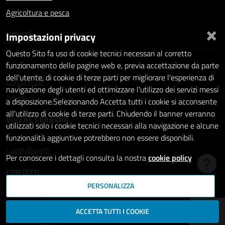
Agricoltura e pesca
×
NOVITÀ
Impostazioni privacy
Questo Sito fa uso di cookie tecnici necessari al corretto
Notizie
funzionamento delle pagine web e, previa accettazione da parte
dell'utente, di cookie di terze parti per migliorare l'esperienza di
Comunicati
navigazione degli utenti ed ottimizzare l'utilizzo dei servizi messi
Avvisi
a disposizione.Selezionando Accetta tutti i cookie si acconsente
all'utilizzo di cookie di terze parti. Chiudendo il banner verranno
VIVERE FERRARA
utilizzati solo i cookie tecnici necessari alla navigazione e alcune
funzionalità aggiuntive potrebbero non essere disponibili.
Luoghi
Eventi
Per conoscere i dettagli consulta la nostra
cookie policy
Hai b
CONTATTI
PERSONALIZZA
Comune di Ferrara
ACCETTA TUTTI I COOKIE
Piazza del Municipio, 2