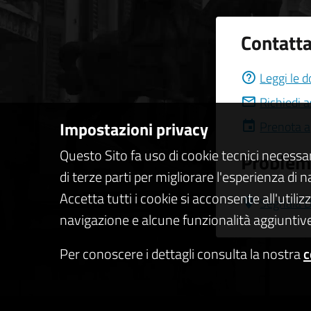
Contatta
Leggi le 
Richiedi 
Impostazioni privacy
Prenota 
Questo Sito fa uso di cookie tecnici necessa
Problemi
di terze parti per migliorare l'esperienza di 
Accetta tutti i cookie si acconsente all'utiliz
Segnala D
navigazione e alcune funzionalità aggiuntive
Per conoscere i dettagli consulta la nostra
c