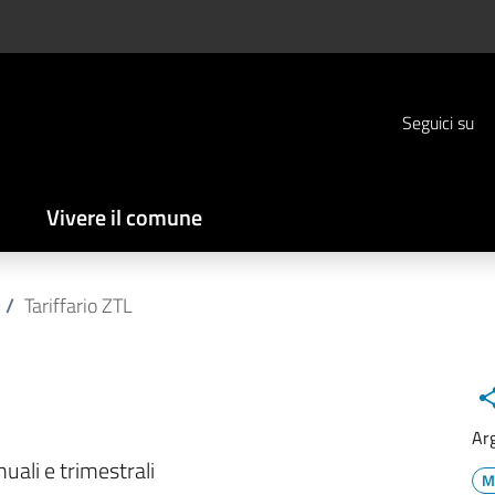
Seguici su
Vivere il comune
/
Tariffario ZTL
Ar
uali e trimestrali
M