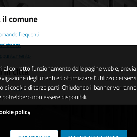
 il comune
domande frequenti
assistenza
appuntamento
ri al corretto funzionamento delle pagine web e, previa 
 in città
navigazione degli utenti ed ottimizzare l'utilizzo dei se
zo di cookie di terze parti. Chiudendo il banner verranno u
isservizio
 potrebbero non essere disponibili.
ookie policy