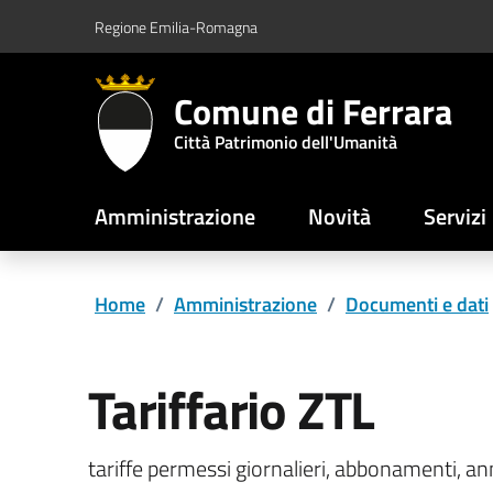
Vai al contenuto principale
Vai al footer
Regione Emilia-Romagna
Comune di Ferrara
Città Patrimonio dell'Umanità
Amministrazione
Novità
Servizi
Home
/
Amministrazione
/
Documenti e dati
Tariffario ZTL
tariffe permessi giornalieri, abbonamenti, ann