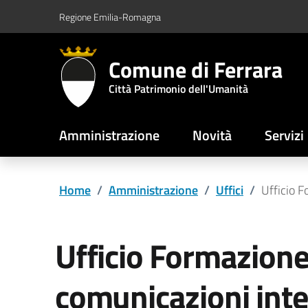
Vai al contenuto principale
Vai al footer
Regione Emilia-Romagna
Comune di Ferrara
Città Patrimonio dell'Umanità
Amministrazione
Novità
Servizi
Home
/
Amministrazione
/
Uffici
/
Ufficio 
Ufficio Formazione
comunicazioni int