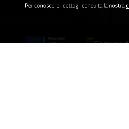
Per conoscere i dettagli consulta la nostra
c
Comune di
AMMINISTRAZIONE
CATEGO
Organi di governo
Anagraf
Aree amministrative
Vita la
Uffici
Appalti 
Enti e Fondazioni
Turism