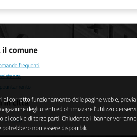
 il comune
domande frequenti
assistenza
appuntamento
ri al corretto funzionamento delle pagine web e, previa 
 in città
navigazione degli utenti ed ottimizzare l'utilizzo dei se
zo di cookie di terze parti. Chiudendo il banner verranno u
isservizio
 potrebbero non essere disponibili.