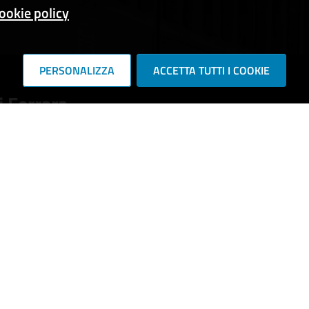
ookie policy
PERSONALIZZA
ACCETTA TUTTI I COOKIE
 Ferrara
RIE DI SERVIZIO
e e stato civile
Cultura e tempo libero
vorativa
Imprese e commercio
pubblici
Catasto e urbanistica
o
Mobilità e trasporti