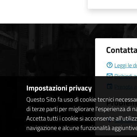
Contatta
Leggi le 
Richiedi 
Impostazioni privacy
Prenota 
Questo Sito fa uso di cookie tecnici necessa
Problemi
di terze parti per migliorare l'esperienza di 
Accetta tutti i cookie si acconsente all'utiliz
Segnala D
navigazione e alcune funzionalità aggiuntive