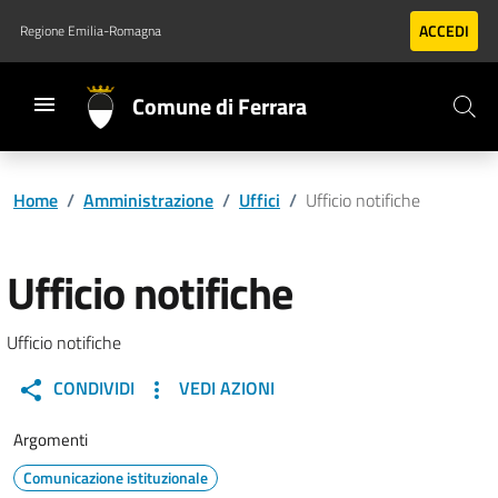
Vai al contenuto principale
Vai al footer
ACCEDI
Regione Emilia-Romagna
Comune di Ferrara
Home
/
Amministrazione
/
Uffici
/
Ufficio notifiche
Ufficio notifiche
Ufficio notifiche
CONDIVIDI
VEDI AZIONI
Argomenti
Comunicazione istituzionale