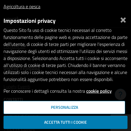
Agricoltura e pesca
×
NOVITÀ
Impostazioni privacy
Questo Sito fa uso di cookie tecnici necessari al corretto
Notizie
funzionamento delle pagine web e, previa accettazione da parte
dell'utente, di cookie di terze parti per migliorare l'esperienza di
Comunicati
navigazione degli utenti ed ottimizzare l'utilizzo dei servizi messi
Avvisi
a disposizione. Selezionando Accetta tutti i cookie si acconsente
all'utilizzo di cookie di terze parti. Chiudendo il banner verranno
VIVERE FERRARA
utilizzati solo i cookie tecnici necessari alla navigazione e alcune
funzionalità aggiuntive potrebbero non essere disponibili.
Luoghi
Eventi
Per conoscere i dettagli consulta la nostra
cookie policy
Hai b
CONTATTI
PERSONALIZZA
Comune di Ferrara
ACCETTA TUTTI I COOKIE
Piazza del Municipio, 2
- 44121 Ferrara