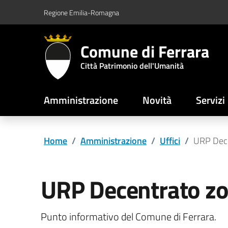
Vai al contenuto principale
Vai al footer
Regione Emilia-Romagna
Comune di Ferrara
Città Patrimonio dell'Umanità
Amministrazione
Novità
Servizi
Home
/
Amministrazione
/
Uffici
/
URP Dece
URP Decentrato zo
Punto informativo del Comune di Ferrara.