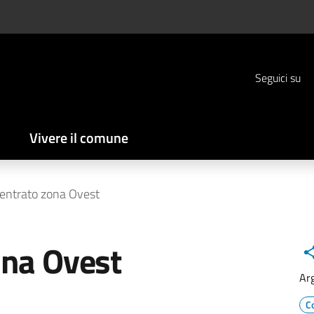
Seguici su
Vivere il comune
ntrato zona Ovest
na Ovest
Ar
C