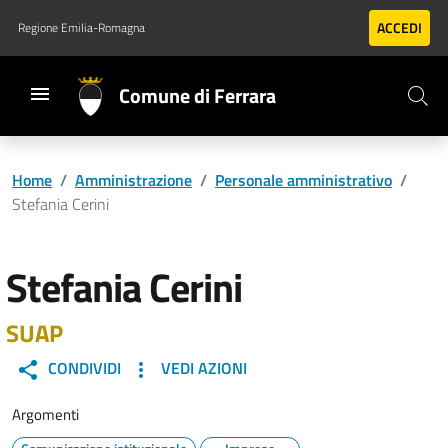
Vai al contenuto principale
Vai al footer
ACCEDI
Regione Emilia-Romagna
Comune di Ferrara
Home
/
Amministrazione
/
Personale amministrativo
/
Stefania Cerini
Stefania Cerini
SUAP
CONDIVIDI
VEDI AZIONI
Argomenti