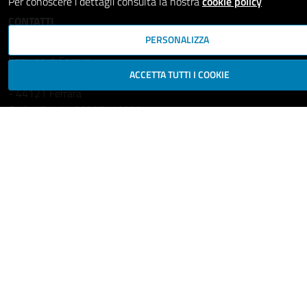
Per conoscere i dettagli consulta la nostra
cookie policy
CONTATTI
PERSONALIZZA
Comune di Ferrara
ACCETTA TUTTI I COOKIE
Piazza del Municipio, 2
- 44121 Ferrara
Codice fiscale: 00297110389
Ufficio Relazioni con il Pubblico
comune.ferrara@cert.comune.fe.it
Centralino: 800532532
Fax: +39 0532 419389
Leggi le FAQ
Prenotazione appuntamento
Segnala disservizio
Richiedi assistenza
Statistiche dei Siti web