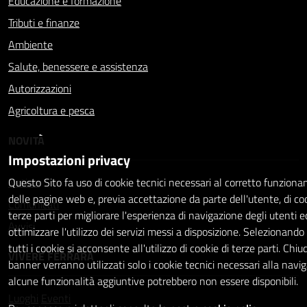
Educazione e formazione
Tributi e finanze
Ambiente
Salute, benessere e assistenza
Autorizzazioni
Agricoltura e pesca
NOVITÀ
Impostazioni privacy
Notizie
Questo Sito fa uso di cookie tecnici necessari al corretto funzion
delle pagine web e, previa accettazione da parte dell'utente, di coo
Comunicati
terze parti per migliorare l'esperienza di navigazione degli utenti e
Avvisi
ottimizzare l'utilizzo dei servizi messi a disposizione. Selezionand
tutti i cookie si acconsente all'utilizzo di cookie di terze parti. Chiu
VIVERE FERRARA
banner verranno utilizzati solo i cookie tecnici necessari alla navi
alcune funzionalità aggiuntive potrebbero non essere disponibili.
Luoghi
Eventi