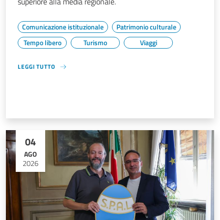
superiore alla media regionale.
Comunicazione istituzionale
Patrimonio culturale
Tempo libero
Turismo
Viaggi
LEGGI TUTTO
04
AGO
2026