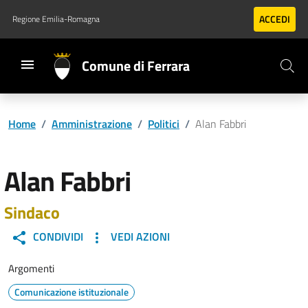
Vai al contenuto principale
Vai al footer
ACCEDI
Regione Emilia-Romagna
Comune di Ferrara
Home
/
Amministrazione
/
Politici
/
Alan Fabbri
Alan Fabbri
Sindaco
CONDIVIDI
VEDI AZIONI
Argomenti
Comunicazione istituzionale