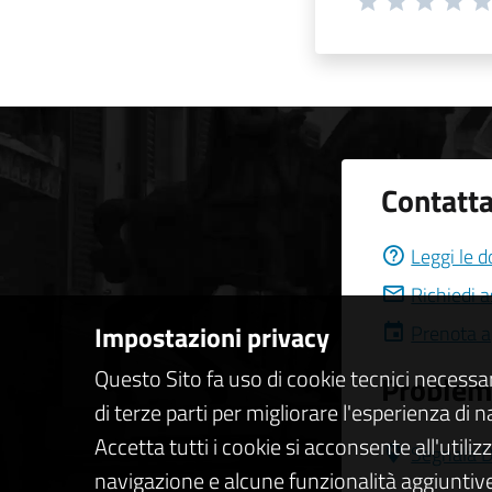
Contatta
Leggi le 
Richiedi 
Impostazioni privacy
Prenota 
Questo Sito fa uso di cookie tecnici necessa
Problemi
di terze parti per migliorare l'esperienza di 
Accetta tutti i cookie si acconsente all'utiliz
Segnala D
navigazione e alcune funzionalità aggiuntive