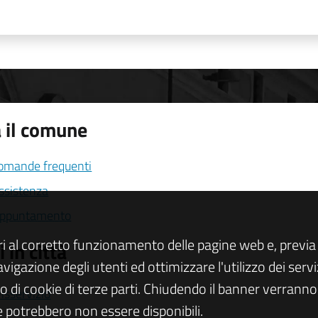
 il comune
domande frequenti
assistenza
appuntamento
ri al corretto funzionamento delle pagine web e, previa 
 in città
navigazione degli utenti ed ottimizzare l'utilizzo dei se
zo di cookie di terze parti. Chiudendo il banner verranno u
isservizio
 potrebbero non essere disponibili.