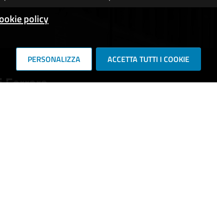
ookie policy
PERSONALIZZA
ACCETTA TUTTI I COOKIE
 Ferrara
RIE DI SERVIZIO
e e stato civile
Cultura e tempo libero
vorativa
Imprese e commercio
pubblici
Catasto e urbanistica