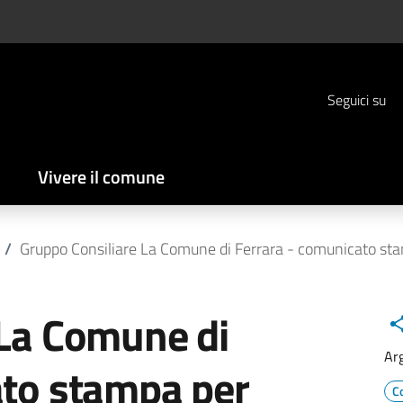
Seguici su
Vivere il comune
/
Gruppo Consiliare La Comune di Ferrara - comunicato st
 La Comune di
Ar
ato stampa per
C