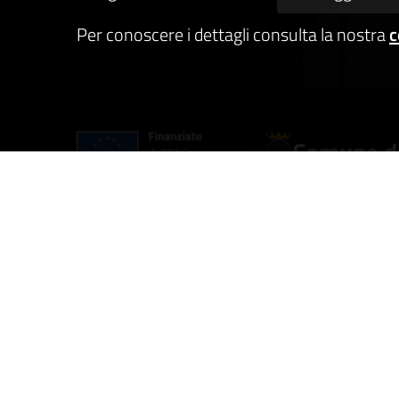
Per conoscere i dettagli consulta la nostra
c
Comune di
AMMINISTRAZIONE
CATEGO
Organi di governo
Anagraf
Aree amministrative
Vita la
Uffici
Appalti 