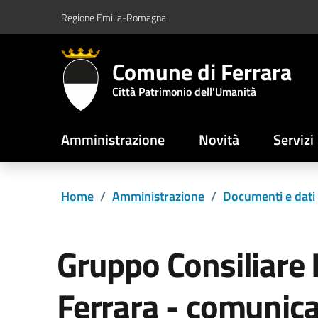
Vai al contenuto principale
Vai al footer
Regione Emilia-Romagna
Comune di Ferrara
Città Patrimonio dell'Umanità
Amministrazione
Novità
Servizi
Home
/
Amministrazione
/
Documenti e dati
Gruppo Consiliare
Ferrara - comunic