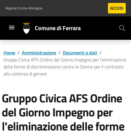
Vai al contenuto principale
Vai al footer
ACCEDI
Regione Emilia-Romagna
Comune di Ferrara
Home
/
Amministrazione
/
Documenti e dati
/
Gruppo Civica AFS Ordine del Giorno Impegno per l'eliminazione
delle forme di discriminazione contro le Donne per il contrasto
alla violenza di genere
Gruppo Civica AFS Ordine
del Giorno Impegno per
l'eliminazione delle forme