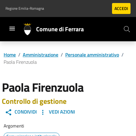
Vai al contenuto principale
Vai al footer
ACCEDI
Regione Emilia-Romagna
Comune di Ferrara
Home
/
Amministrazione
/
Personale amministrativo
/
Paola Firenzuola
Paola Firenzuola
Controllo di gestione
CONDIVIDI
VEDI AZIONI
Argomenti