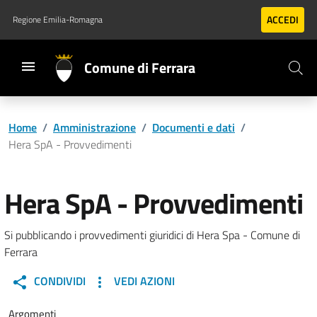
Vai al contenuto principale
Vai al footer
ACCEDI
Regione Emilia-Romagna
Comune di Ferrara
Home
/
Amministrazione
/
Documenti e dati
/
Hera SpA - Provvedimenti
Hera SpA - Provvedimenti
Si pubblicando i provvedimenti giuridici di Hera Spa - Comune di
Ferrara
CONDIVIDI
VEDI AZIONI
Argomenti