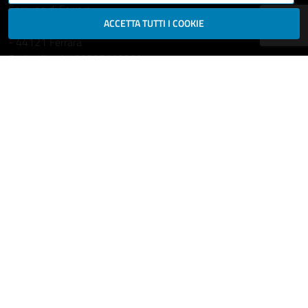
Comune di Ferrara
ACCETTA TUTTI I COOKIE
Piazza del Municipio, 2
- 44121 Ferrara
Codice fiscale: 00297110389
Ufficio Relazioni con il Pubblico
comune.ferrara@cert.comune.fe.it
Centralino: 800532532
Fax: +39 0532 419389
Leggi le FAQ
Prenotazione appuntamento
Segnala disservizio
Richiedi assistenza
Statistiche dei Siti web
Intranet - accesso riservato