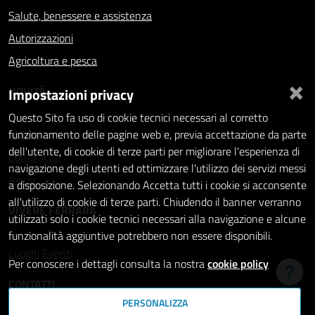
Salute, benessere e assistenza
Autorizzazioni
Agricoltura e pesca
×
NOVITÀ
Impostazioni privacy
Questo Sito fa uso di cookie tecnici necessari al corretto
Notizie
funzionamento delle pagine web e, previa accettazione da parte
dell'utente, di cookie di terze parti per migliorare l'esperienza di
Comunicati
navigazione degli utenti ed ottimizzare l'utilizzo dei servizi messi
Avvisi
a disposizione. Selezionando Accetta tutti i cookie si acconsente
all'utilizzo di cookie di terze parti. Chiudendo il banner verranno
VIVERE FERRARA
utilizzati solo i cookie tecnici necessari alla navigazione e alcune
funzionalità aggiuntive potrebbero non essere disponibili.
Luoghi
Eventi
Per conoscere i dettagli consulta la nostra
cookie policy
Hai b
CONTATTI
PERSONALIZZA