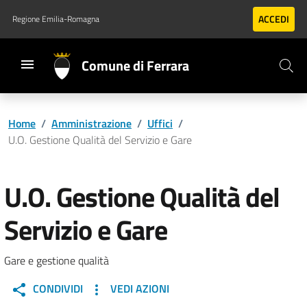
Vai al contenuto principale
Vai al footer
ACCEDI
Regione Emilia-Romagna
Comune di Ferrara
Home
/
Amministrazione
/
Uffici
/
U.O. Gestione Qualità del Servizio e Gare
U.O. Gestione Qualità del
Servizio e Gare
Gare e gestione qualità
CONDIVIDI
VEDI AZIONI