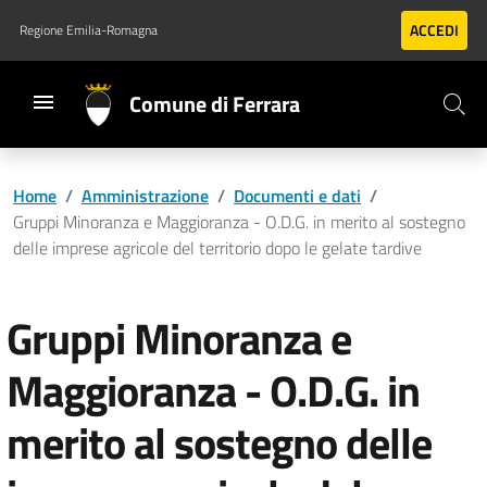
Vai al contenuto principale
Vai al footer
ACCEDI
Regione Emilia-Romagna
Comune di Ferrara
Home
/
Amministrazione
/
Documenti e dati
/
Gruppi Minoranza e Maggioranza - O.D.G. in merito al sostegno
delle imprese agricole del territorio dopo le gelate tardive
Gruppi Minoranza e
Maggioranza - O.D.G. in
merito al sostegno delle