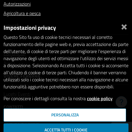
Autorizzazioni
Agricoltura e pesca
×
NOVITÀ
Impostazioni privacy
Questo Sito fa uso di cookie tecnici necessari al corretto
Notizie
funzionamento delle pagine web e, previa accettazione da parte
dell'utente, di cookie di terze parti per migliorare l'esperienza di
Comunicati
navigazione degli utenti ed ottimizzare l'utilizzo dei servizi messi
Avvisi
a disposizione. Selezionando Accetta tutti i cookie si acconsente
all'utilizzo di cookie di terze parti. Chiudendo il banner verranno
VIVERE FERRARA
utilizzati solo i cookie tecnici necessari alla navigazione e alcune
funzionalità aggiuntive potrebbero non essere disponibili.
Luoghi
Eventi
Per conoscere i dettagli consulta la nostra
cookie policy
Hai b
CONTATTI
PERSONALIZZA
Comune di Ferrara
ACCETTA TUTTI I COOKIE
Piazza del Municipio, 2