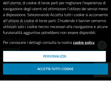
dell'utente, di cookie di terze parti per migliorare l'esperienza di
Comunicati
navigazione degli utenti ed ottimizzare l'utilizzo dei servizi messi
Avvisi
a disposizione. Selezionando Accetta tutti i cookie si acconsente
all'utilizzo di cookie di terze parti. Chiudendo il banner verranno
VIVERE FERRARA
utilizzati solo i cookie tecnici necessari alla navigazione e alcune
funzionalità aggiuntive potrebbero non essere disponibili.
Luoghi
Eventi
Per conoscere i dettagli consulta la nostra
cookie policy
Hai b
CONTATTI
PERSONALIZZA
Comune di Ferrara
ACCETTA TUTTI I COOKIE
Piazza del Municipio, 2
- 44121 Ferrara
Codice fiscale: 00297110389
Ufficio Relazioni con il Pubblico
comune.ferrara@cert.comune.fe.it
Centralino: 800532532