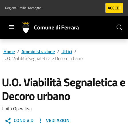
Vai al contenuto principale
Vai al footer
ACCEDI
Regione Emilia-Romagna
Comune di Ferrara
Home
/
Amministrazione
/
Uffici
/
U.O. Viabilità Segnaletica e Decoro urbano
U.O. Viabilità Segnaletica e
Decoro urbano
Unità Operativa
CONDIVIDI
VEDI AZIONI