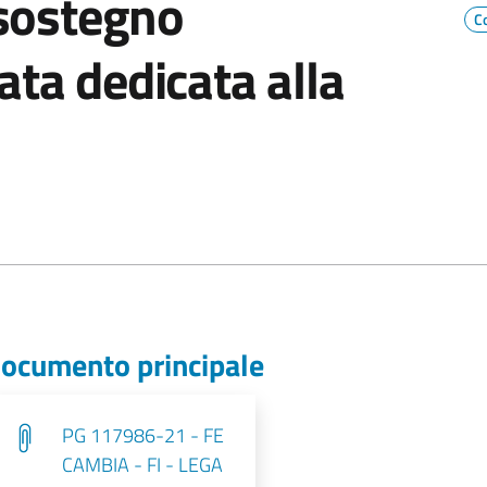
sostegno
C
nata dedicata alla
ocumento principale
PG 117986-21 - FE
CAMBIA - FI - LEGA