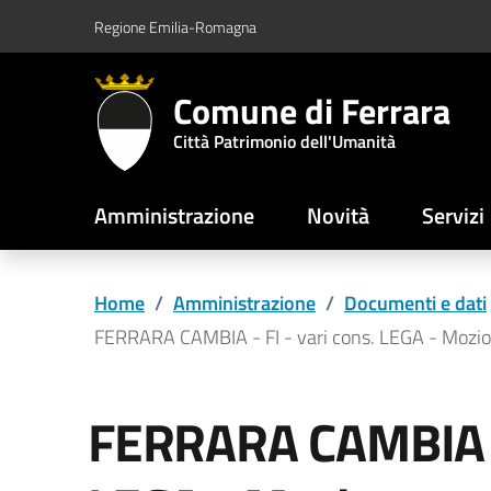
Vai al contenuto principale
Vai al footer
Regione Emilia-Romagna
Comune di Ferrara
Città Patrimonio dell'Umanità
Amministrazione
Novità
Servizi
Home
/
Amministrazione
/
Documenti e dati
FERRARA CAMBIA - FI - vari cons. LEGA - Mozione
FERRARA CAMBIA - 