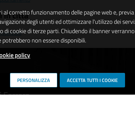
ri al corretto funzionamento delle pagine web e, previa 
 in città
navigazione degli utenti ed ottimizzare l'utilizzo dei se
zo di cookie di terze parti. Chiudendo il banner verranno u
isservizio
 potrebbero non essere disponibili.
ookie policy
PERSONALIZZA
ACCETTA TUTTI I COOKIE
 Ferrara
RIE DI SERVIZIO