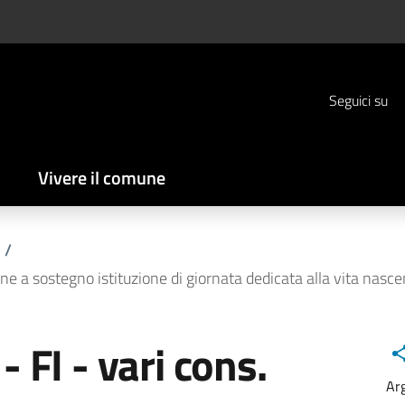
Seguici su
Vivere il comune
/
 a sostegno istituzione di giornata dedicata alla vita nasce
FI - vari cons.
Ar