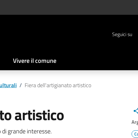
Seguici su
Vivere il comune
ulturali
/
Fiera dell'artigianato artistico
to artistico
Ar
o di grande interesse.
C