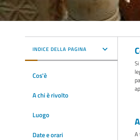
C
INDICE DELLA PAGINA
Si
le
Cos'è
pa
ap
A chi è rivolto
Luogo
A
Date e orari
A 