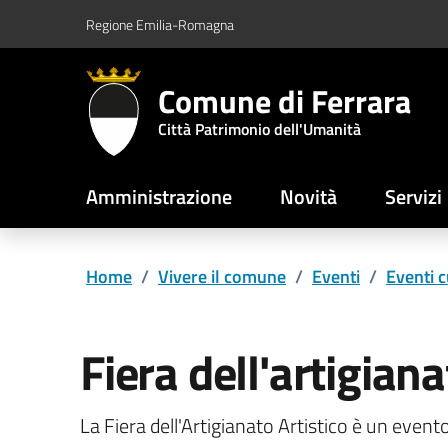
Vai al contenuto principale
Vai al footer
Regione Emilia-Romagna
Comune di Ferrara
Città Patrimonio dell'Umanità
Amministrazione
Novità
Servizi
Home
/
Vivere il comune
/
Eventi
/
Eventi c
Fiera dell'artigiana
La Fiera dell'Artigianato Artistico è un event