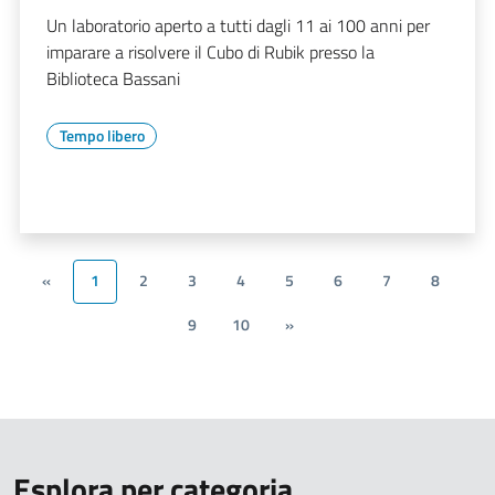
Un laboratorio aperto a tutti dagli 11 ai 100 anni per
imparare a risolvere il Cubo di Rubik presso la
Biblioteca Bassani
Tempo libero
«
1
2
3
4
5
6
7
8
9
10
»
Esplora per categoria