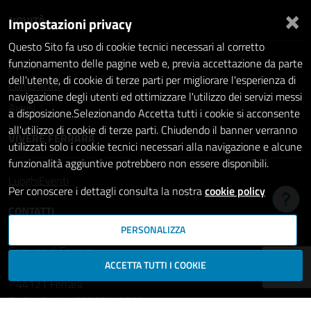
×
NOVITÀ
Impostazioni privacy
Questo Sito fa uso di cookie tecnici necessari al corretto
Notizie
funzionamento delle pagine web e, previa accettazione da parte
dell'utente, di cookie di terze parti per migliorare l'esperienza di
Comunicati
navigazione degli utenti ed ottimizzare l'utilizzo dei servizi messi
Avvisi
a disposizione.Selezionando Accetta tutti i cookie si acconsente
all'utilizzo di cookie di terze parti. Chiudendo il banner verranno
VIVERE FERRARA
utilizzati solo i cookie tecnici necessari alla navigazione e alcune
funzionalità aggiuntive potrebbero non essere disponibili.
Luoghi
Eventi
Per conoscere i dettagli consulta la nostra
cookie policy
Hai b
CONTATTI
PERSONALIZZA
Comune di Ferrara
ACCETTA TUTTI I COOKIE
Piazza del Municipio, 2
- 44121 Ferrara
Codice fiscale: 00297110389