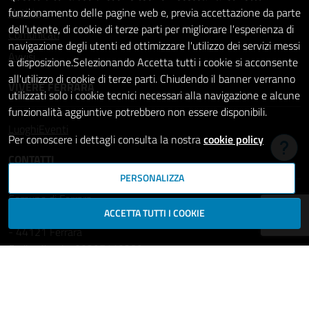
Notizie
funzionamento delle pagine web e, previa accettazione da parte
dell'utente, di cookie di terze parti per migliorare l'esperienza di
Comunicati
navigazione degli utenti ed ottimizzare l'utilizzo dei servizi messi
Avvisi
a disposizione.Selezionando Accetta tutti i cookie si acconsente
all'utilizzo di cookie di terze parti. Chiudendo il banner verranno
VIVERE FERRARA
utilizzati solo i cookie tecnici necessari alla navigazione e alcune
funzionalità aggiuntive potrebbero non essere disponibili.
Luoghi
Eventi
Per conoscere i dettagli consulta la nostra
cookie policy
Hai b
CONTATTI
PERSONALIZZA
Comune di Ferrara
ACCETTA TUTTI I COOKIE
Piazza del Municipio, 2
- 44121 Ferrara
Codice fiscale: 00297110389
Ufficio Relazioni con il Pubblico
comune.ferrara@cert.comune.fe.it