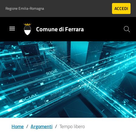
Vai al contenuto principale
Vai al footer
ACCEDI
Regione Emilia-Romagna
Comune di Ferrara
Home
/
Argomenti
/
Tempo libero