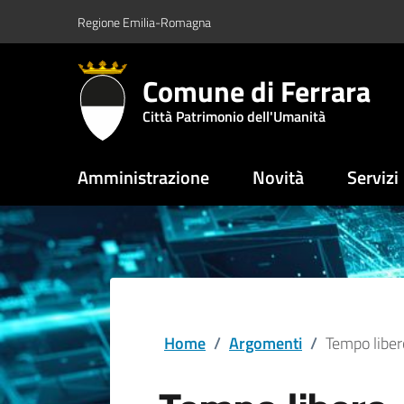
Vai al contenuto principale
Vai al footer
Regione Emilia-Romagna
Comune di Ferrara
Città Patrimonio dell'Umanità
Amministrazione
Novità
Servizi
Home
/
Argomenti
/
Tempo liber