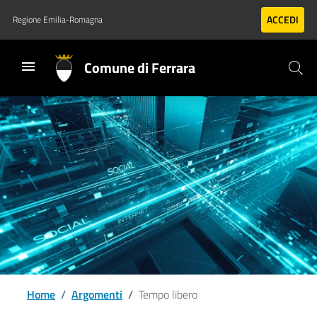
Vai al contenuto principale
Vai al footer
ACCEDI
Regione Emilia-Romagna
Comune di Ferrara
Home
/
Argomenti
/
Tempo libero