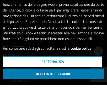
Notizie
funzionamento delle pagine web e, previa accettazione da parte
dell'utente, di cookie di terze parti per migliorare l'esperienza di
Comunicati
navigazione degli utenti ed ottimizzare l'utilizzo dei servizi messi
Avvisi
a disposizione.Selezionando Accetta tutti i cookie si acconsente
all'utilizzo di cookie di terze parti. Chiudendo il banner verranno
VIVERE FERRARA
utilizzati solo i cookie tecnici necessari alla navigazione e alcune
funzionalità aggiuntive potrebbero non essere disponibili.
Luoghi
Eventi
Per conoscere i dettagli consulta la nostra
cookie policy
Hai b
CONTATTI
PERSONALIZZA
Comune di Ferrara
ACCETTA TUTTI I COOKIE
Piazza del Municipio, 2
- 44121 Ferrara
Codice fiscale: 00297110389
Ufficio Relazioni con il Pubblico
comune.ferrara@cert.comune.fe.it