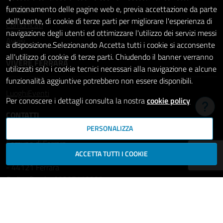
Notizie
funzionamento delle pagine web e, previa accettazione da parte
dell'utente, di cookie di terze parti per migliorare l'esperienza di
Comunicati
navigazione degli utenti ed ottimizzare l'utilizzo dei servizi messi
Avvisi
a disposizione.Selezionando Accetta tutti i cookie si acconsente
all'utilizzo di cookie di terze parti. Chiudendo il banner verranno
VIVERE FERRARA
utilizzati solo i cookie tecnici necessari alla navigazione e alcune
funzionalità aggiuntive potrebbero non essere disponibili.
Luoghi
Eventi
Per conoscere i dettagli consulta la nostra
cookie policy
Hai b
CONTATTI
PERSONALIZZA
Comune di Ferrara
ACCETTA TUTTI I COOKIE
Piazza del Municipio, 2
- 44121 Ferrara
Codice fiscale: 00297110389
Ufficio Relazioni con il Pubblico
comune.ferrara@cert.comune.fe.it