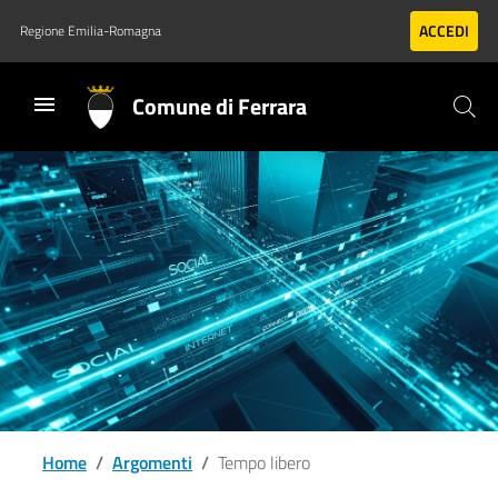
Vai al contenuto principale
Vai al footer
ACCEDI
Regione Emilia-Romagna
Comune di Ferrara
Home
/
Argomenti
/
Tempo libero