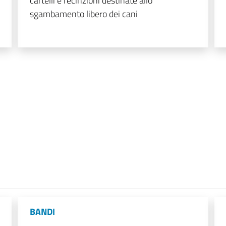
cartelli e recinzioni destinate allo
sgambamento libero dei cani
BANDI