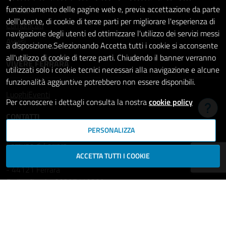
Notizie
funzionamento delle pagine web e, previa accettazione da parte
dell'utente, di cookie di terze parti per migliorare l'esperienza di
Comunicati
navigazione degli utenti ed ottimizzare l'utilizzo dei servizi messi
Avvisi
a disposizione.Selezionando Accetta tutti i cookie si acconsente
all'utilizzo di cookie di terze parti. Chiudendo il banner verranno
VIVERE FERRARA
utilizzati solo i cookie tecnici necessari alla navigazione e alcune
funzionalità aggiuntive potrebbero non essere disponibili.
Luoghi
Eventi
Per conoscere i dettagli consulta la nostra
cookie policy
Hai b
CONTATTI
PERSONALIZZA
Comune di Ferrara
ACCETTA TUTTI I COOKIE
Piazza del Municipio, 2
- 44121 Ferrara
Codice fiscale: 00297110389
Ufficio Relazioni con il Pubblico
comune.ferrara@cert.comune.fe.it