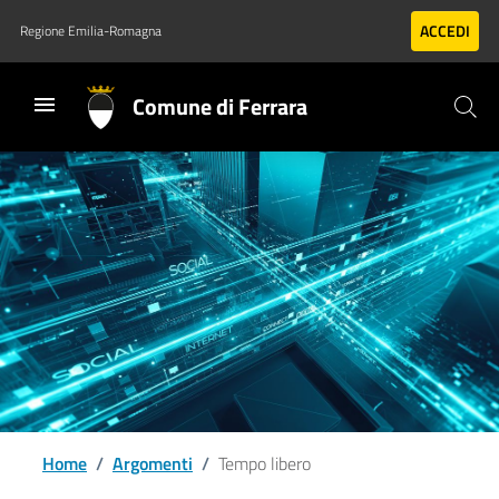
Vai al contenuto principale
Vai al footer
ACCEDI
Regione Emilia-Romagna
Comune di Ferrara
Home
/
Argomenti
/
Tempo libero