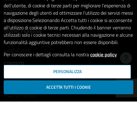
dell'utente, di cookie di terze parti per migliorare l'esperienza di
Comunicati
navigazione degli utenti ed ottimizzare l'utilizzo dei servizi messi
Avvisi
a disposizione.Selezionando Accetta tutti i cookie si acconsente
all'utilizzo di cookie di terze parti. Chiudendo il banner verranno
VIVERE FERRARA
utilizzati solo i cookie tecnici necessari alla navigazione e alcune
funzionalità aggiuntive potrebbero non essere disponibili.
Luoghi
Eventi
Per conoscere i dettagli consulta la nostra
cookie policy
Hai b
CONTATTI
PERSONALIZZA
Comune di Ferrara
ACCETTA TUTTI I COOKIE
Piazza del Municipio, 2
- 44121 Ferrara
Codice fiscale: 00297110389
Ufficio Relazioni con il Pubblico
comune.ferrara@cert.comune.fe.it
Centralino: 800532532