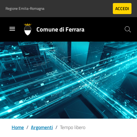
Vai al contenuto principale
Vai al footer
ACCEDI
Regione Emilia-Romagna
Comune di Ferrara
Home
/
Argomenti
/
Tempo libero