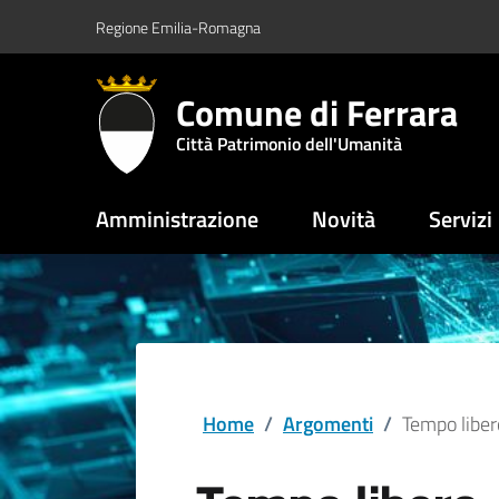
Vai al contenuto principale
Vai al footer
Regione Emilia-Romagna
Comune di Ferrara
Città Patrimonio dell'Umanità
Amministrazione
Novità
Servizi
Home
/
Argomenti
/
Tempo liber