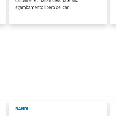
cartelli e recinzioni destinate allo
sgambamento libero dei cani
BANDI