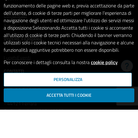
Notizie
funzionamento delle pagine web e, previa accettazione da parte
dell'utente, di cookie di terze parti per migliorare l'esperienza di
Comunicati
navigazione degli utenti ed ottimizzare l'utilizzo dei servizi messi
Avvisi
a disposizione.Selezionando Accetta tutti i cookie si acconsente
all'utilizzo di cookie di terze parti. Chiudendo il banner verranno
VIVERE FERRARA
utilizzati solo i cookie tecnici necessari alla navigazione e alcune
funzionalità aggiuntive potrebbero non essere disponibili.
Luoghi
Eventi
Per conoscere i dettagli consulta la nostra
cookie policy
Hai b
CONTATTI
PERSONALIZZA
Comune di Ferrara
ACCETTA TUTTI I COOKIE
Piazza del Municipio, 2
- 44121 Ferrara
Codice fiscale: 00297110389
Ufficio Relazioni con il Pubblico
comune.ferrara@cert.comune.fe.it