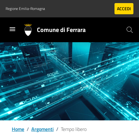
Vai al contenuto principale
Vai al footer
ACCEDI
Regione Emilia-Romagna
Comune di Ferrara
Home
/
Argomenti
/
Tempo libero