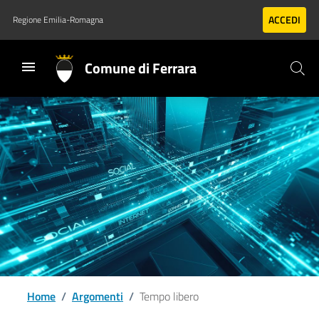
Vai al contenuto principale
Vai al footer
ACCEDI
Regione Emilia-Romagna
Comune di Ferrara
Home
/
Argomenti
/
Tempo libero