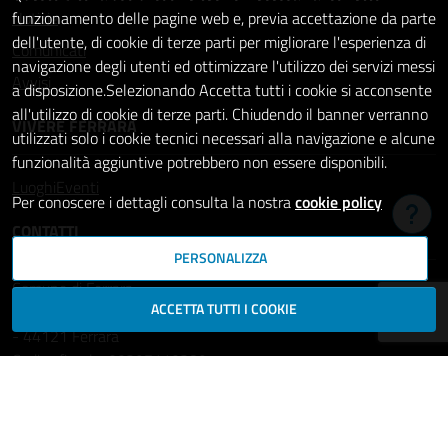
Notizie
funzionamento delle pagine web e, previa accettazione da parte
dell'utente, di cookie di terze parti per migliorare l'esperienza di
Comunicati
navigazione degli utenti ed ottimizzare l'utilizzo dei servizi messi
Avvisi
a disposizione.Selezionando Accetta tutti i cookie si acconsente
all'utilizzo di cookie di terze parti. Chiudendo il banner verranno
VIVERE FERRARA
utilizzati solo i cookie tecnici necessari alla navigazione e alcune
funzionalità aggiuntive potrebbero non essere disponibili.
Luoghi
Eventi
Per conoscere i dettagli consulta la nostra
cookie policy
Hai b
CONTATTI
PERSONALIZZA
Comune di Ferrara
ACCETTA TUTTI I COOKIE
Piazza del Municipio, 2
- 44121 Ferrara
Codice fiscale: 00297110389
Ufficio Relazioni con il Pubblico
comune.ferrara@cert.comune.fe.it