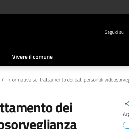
Seguici su
Vivere il comune
/
Informativa sul trattamento dei dati personali videosorveg
attamento dei
Ar
eosorveglianza