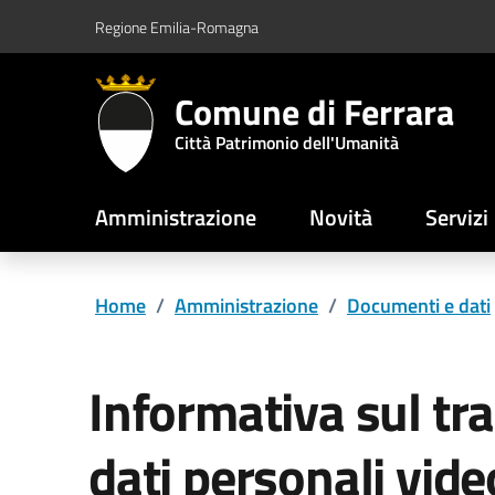
Vai al contenuto principale
Vai al footer
Regione Emilia-Romagna
Comune di Ferrara
Città Patrimonio dell'Umanità
Amministrazione
Novità
Servizi
Home
/
Amministrazione
/
Documenti e dati
Informativa sul tr
dati personali vid