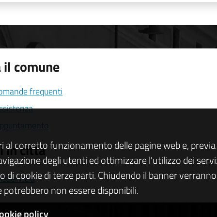
 il comune
domande frequenti
assistenza
appuntamento
ri al corretto funzionamento delle pagine web e, previa 
 in città
navigazione degli utenti ed ottimizzare l'utilizzo dei se
zo di cookie di terze parti. Chiudendo il banner verranno u
isservizio
 potrebbero non essere disponibili.
ookie policy