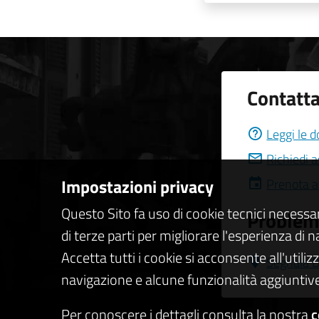
Contatta
Leggi le 
Richiedi 
Impostazioni privacy
Prenota 
Questo Sito fa uso di cookie tecnici necessa
Problemi
di terze parti per migliorare l'esperienza di 
Accetta tutti i cookie si acconsente all'utiliz
Segnala D
navigazione e alcune funzionalità aggiuntive
Per conoscere i dettagli consulta la nostra
c