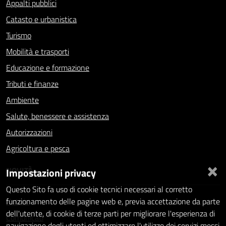
Appalti pubblici
Catasto e urbanistica
Turismo
Mobilità e trasporti
Educazione e formazione
Tributi e finanze
Ambiente
Salute, benessere e assistenza
Autorizzazioni
Agricoltura e pesca
×
NOVITÀ
Impostazioni privacy
Questo Sito fa uso di cookie tecnici necessari al corretto
Notizie
funzionamento delle pagine web e, previa accettazione da parte
dell'utente, di cookie di terze parti per migliorare l'esperienza di
Comunicati
navigazione degli utenti ed ottimizzare l'utilizzo dei servizi messi