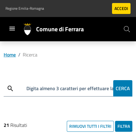
Vai al contenuto principale
Vai al footer
ACCEDI
Regione Emilia-Romagna
Comune di Ferrara
Home
/
Ricerca
Cerca
Digita almeno 3 caratteri per effettuare la ricerca
CERCA
21
Risultati
RIMUOVI TUTTI I FILTRI
FILTRA