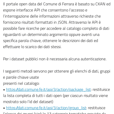
Il portale open data del Comune di Ferrara è basato su CKAN ed
espone interfacce API che consentono l’accesso e
l’interrogazione delle informazioni attraverso richieste che
forniscono risultati formattati in JSON. Attraverso le API è
possibile fare ricerche per accedere al catalogo completo di dati
riguardanti un determinato argomento oppure aventi una
specifica parola chiave, ottenere le descrizioni dei dati ed
effettuare lo scarico dei dati stessi.
Per i dataset pubblici non è necessaria alcuna autenticazione.
I seguenti metodi servono per ottenere gli elenchi di dati, gruppi
e parole chiave usate
presenti nel catalogo:
•
https://dati.comune.fe.it/api/3/action/package_list
: restituisce
la lista completa di tutti i dati open (per ciascun risultato viene
mostrato solo l’id del dataset)
•
https://dati.comune.fe.it/api/3/action/group_list
: restituisce
l’elenco dei gruppi (cioè le 13 categorie tematiche previste da