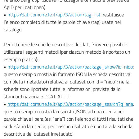
AgID per i dati open)
•
https://dati.comune.fe.it/api/3/action/tag_list
: restituisce
l’elenco completo di tutte le parole chiave (tag) usate nel
catalogo
Per ottenere le schede descrittive dei dati, è invece possibile
utilizzare i seguenti metodi (per ciascun metodo è riportato un
esempio pratico):
•
https://dati.comune.fe.it/api/3/action/package_show?id=nido
:
questo esempio mostra in formato JSON la scheda descrittiva
completa (metadato) relativa al dataset con id = “nido”; nella
scheda sono riportate tutte le informazioni previste dallo
standard nazionale DCAT-AP_IT
•
https://dati.comune.fe.it/api/3/action/package_search?q=aria
:
questo esempio mostra la risposta JSON ad una ricerca per
parola chiave libera (es. “aria”) con l’elenco di tutti i risultati che
soddisfano la ricerca; per ciascun risultato è riportata la scheda
descrittiva del dataset (metadato)