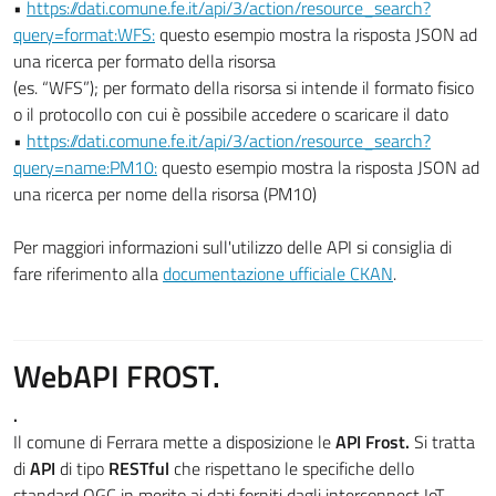
•
https://dati.comune.fe.it/api/3/action/resource_search?
query=format:WFS:
questo esempio mostra la risposta JSON ad
una ricerca per formato della risorsa
(es. “WFS”); per formato della risorsa si intende il formato fisico
o il protocollo con cui è possibile accedere o scaricare il dato
•
https://dati.comune.fe.it/api/3/action/resource_search?
query=name:PM10:
questo esempio mostra la risposta JSON ad
una ricerca per nome della risorsa (PM10)
Per maggiori informazioni sull'utilizzo delle API si consiglia di
fare riferimento alla
documentazione ufficiale CKAN
.
WebAPI FROST.
.
Il comune di Ferrara mette a disposizione le
API Frost.
Si tratta
di
API
di tipo
RESTful
che rispettano le specifiche dello
standard OGC in merito ai dati forniti dagli interconnect IoT