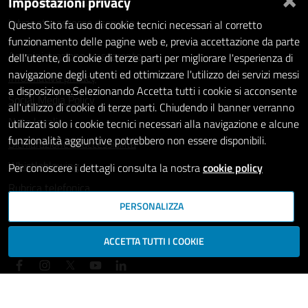
Impostazioni privacy
Statistiche dei Siti web
Intranet - accesso riservato
Questo Sito fa uso di cookie tecnici necessari al corretto
funzionamento delle pagine web e, previa accettazione da parte
Amministrazione trasparente
dell'utente, di cookie di terze parti per migliorare l'esperienza di
navigazione degli utenti ed ottimizzare l'utilizzo dei servizi messi
Informativa privacy
a disposizione.Selezionando Accetta tutti i cookie si acconsente
Social Media Policy
all'utilizzo di cookie di terze parti. Chiudendo il banner verranno
Note legali
utilizzati solo i cookie tecnici necessari alla navigazione e alcune
funzionalità aggiuntive potrebbero non essere disponibili.
Dichiarazione di accessibilità
Whistleblowing
Per conoscere i dettagli consulta la nostra
cookie policy
Rubrica telefonica
PERSONALIZZA
SEGUICI SU
ACCETTA TUTTI I COOKIE