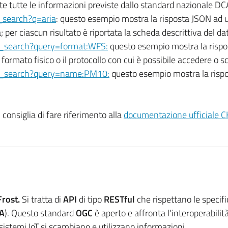
ate tutte le informazioni previste dallo standard nazionale 
e_search?q=aria
: questo esempio mostra la risposta JSON ad un
rca; per ciascun risultato è riportata la scheda descrittiva del 
rce_search?query=format:WFS:
questo esempio mostra la rispos
 formato fisico o il protocollo con cui è possibile accedere o sc
urce_search?query=name:PM10:
questo esempio mostra la rispo
 consiglia di fare riferimento alla
documentazione ufficiale 
Frost.
Si tratta di
API
di tipo
RESTful
che rispettano le specifi
TA
). Questo standard
OGC
è aperto e affronta l'interoperabilità
 sistemi IoT si scambiano e utilizzano informazioni.