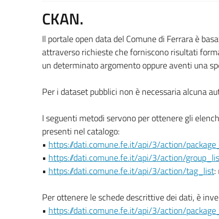
CKAN.
Il portale open data del Comune di Ferrara è bas
attraverso richieste che forniscono risultati form
un determinato argomento oppure aventi una specifi
Per i dataset pubblici non è necessaria alcuna au
I seguenti metodi servono per ottenere gli elenchi
presenti nel catalogo:
•
https://dati.comune.fe.it/api/3/action/package_
•
https://dati.comune.fe.it/api/3/action/group_lis
•
https://dati.comune.fe.it/api/3/action/tag_list
:
Per ottenere le schede descrittive dei dati, è inv
•
https://dati.comune.fe.it/api/3/action/packa