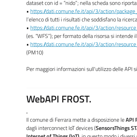
dataset con id = “nido”; nella scheda sono riport
•
https://dati.comune.fe.it/api/3/action/packag
l’elenco di tutti i risultati che soddisfano la rice
•
https://dati.comune.fe.it/api/3/action/resou
(es. “WFS”); per formato della risorsa si intende il
•
https://dati.comune.fe.it/api/3/action/reso
(PM10)
Per maggiori informazioni sull'utilizzo delle API si
WebAPI FROST.
.
Il comune di Ferrara mette a disposizione le
API 
dagli interconnect IoT devices (
SensorsThings S
Internet of Things (IoT)
, in questo modo i diversi