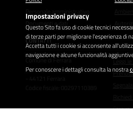
Personale amministrativo
Ambien
Impostazioni privacy
Documenti e dati
Autoriz
Questo Sito fa uso di cookie tecnici necessa
di terze parti per migliorare l'esperienza di 
CONTATTI
Accetta tutti i cookie si acconsente all'utiliz
navigazione e alcune funzionalità aggiuntive
Comune di Ferrara
Leggi le
Piazza del Municipio, 2
Per conoscere i dettagli consulta la nostra
c
Prenot
- 44121 Ferrara
Segnala 
Codice fiscale: 00297110389
Richiedi
Statisti
Ufficio Relazioni con il Pubblico
Intranet
comune.ferrara@cert.comune.fe.it
Centralino: 800532532