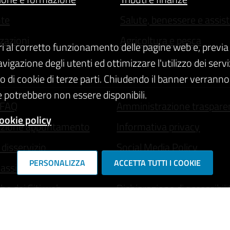
te
Salute, benessere e assis
zazioni
Agricoltura e pesca
ri al corretto funzionamento delle pagine web e, previa 
navigazione degli utenti ed ottimizzare l'utilizzo dei se
zo di cookie di terze parti. Chiudendo il banner verranno u
 potrebbero non essere disponibili.
 FAQ
Amministrazione traspare
ookie policy
azione appuntamento
Informativa privacy
disservizio
Social Media Policy
PERSONALIZZA
ACCETTA TUTTI I COOKIE
 assistenza
Note legali
che dei Siti web
Dichiarazione di accessibili
 - accesso riservato
Whistleblowing
Rubrica telefonica