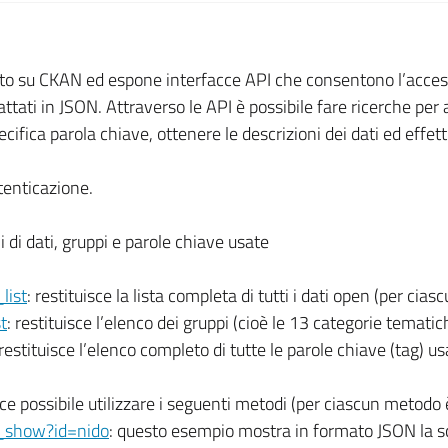
ato su CKAN ed espone interfacce API che consentono l’access
attati in JSON. Attraverso le API è possibile fare ricerche per
ca parola chiave, ottenere le descrizioni dei dati ed effettua
tenticazione.
 di dati, gruppi e parole chiave usate
list
: restituisce la lista completa di tutti i dati open (per cia
t
: restituisce l’elenco dei gruppi (cioè le 13 categorie temati
 restituisce l’elenco completo di tutte le parole chiave (tag) u
ece possibile utilizzare i seguenti metodi (per ciascun metodo 
ge_show?id=nido
: questo esempio mostra in formato JSON la sc