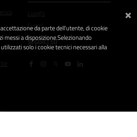
×
tenza
Luoghi
Eventi
accettazione da parte dell'utente, di cookie
rvizi messi a disposizione.Selezionando
SEGUICI SU
tilizzati solo i cookie tecnici necessari alla
nte
tà