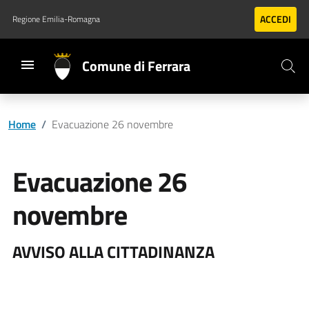
Vai al contenuto principale
Vai al footer
ACCEDI
Regione Emilia-Romagna
Comune di Ferrara
Home
/
Evacuazione 26 novembre
Evacuazione 26
novembre
AVVISO ALLA CITTADINANZA