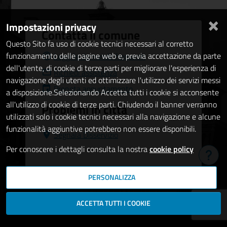
×
Impostazioni privacy
Contatta il comune
Questo Sito fa uso di cookie tecnici necessari al corretto
funzionamento delle pagine web e, previa accettazione da parte
Leggi le domande frequenti
dell'utente, di cookie di terze parti per migliorare l'esperienza di
Richiedi assistenza
navigazione degli utenti ed ottimizzare l'utilizzo dei servizi messi
Prenota appuntamento
a disposizione.Selezionando Accetta tutti i cookie si acconsente
all'utilizzo di cookie di terze parti. Chiudendo il banner verranno
Problemi in città
utilizzati solo i cookie tecnici necessari alla navigazione e alcune
funzionalità aggiuntive potrebbero non essere disponibili.
Segnala Disservizio
Per conoscere i dettagli consulta la nostra
cookie policy
Hai b
PERSONALIZZA
ACCETTA TUTTI I COOKIE