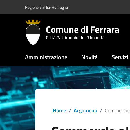
Vai al contenuto principale
Vai al footer
Regione Emilia-Romagna
Comune di Ferrara
Città Patrimonio dell'Umanità
Amministrazione
Novità
Servizi
Home
/
Argomenti
/
Commercio a