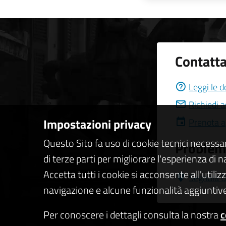
Contatta
Leggi le 
Richiedi 
Impostazioni privacy
Prenota 
Questo Sito fa uso di cookie tecnici necessa
Problemi
di terze parti per migliorare l'esperienza di 
Accetta tutti i cookie si acconsente all'utiliz
Segnala D
navigazione e alcune funzionalità aggiuntive
Per conoscere i dettagli consulta la nostra
c