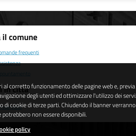
 il comune
domande frequenti
assistenza
appuntamento
ri al corretto funzionamento delle pagine web e, previa 
 in città
navigazione degli utenti ed ottimizzare l'utilizzo dei se
zo di cookie di terze parti. Chiudendo il banner verranno u
isservizio
 potrebbero non essere disponibili.
ookie policy