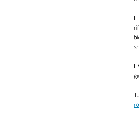
L'
ri
bi
sh
Il
g
Tu
ro