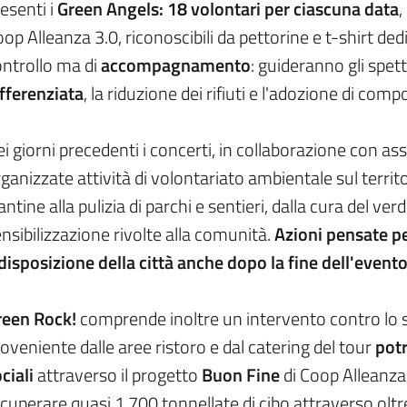
esenti i
Green Angels: 18 volontari per ciascuna data
,
op Alleanza 3.0, riconoscibili da pettorine e t-shirt de
ontrollo ma di
accompagnamento
: guideranno gli spet
fferenziata
, la riduzione dei rifiuti e l'adozione di co
i giorni precedenti i concerti, in collaborazione con as
ganizzate attività di volontariato ambientale sul territ
antine alla pulizia di parchi e sentieri, dalla cura del ver
nsibilizzazione rivolte alla comunità.
Azioni pensate pe
disposizione della città anche dopo la fine dell'event
reen Rock!
comprende inoltre un intervento contro lo s
oveniente dalle aree ristoro e dal catering del tour
potr
ciali
attraverso il progetto
Buon Fine
di Coop Alleanza
cuperare quasi 1.700 tonnellate di cibo attraverso oltr