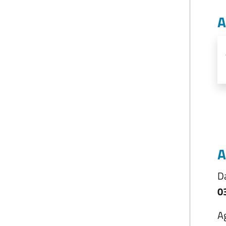
A
A
D
0
A