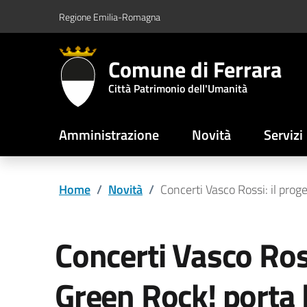
Vai al contenuto principale
Vai al footer
Regione Emilia-Romagna
Comune di Ferrara
Città Patrimonio dell'Umanità
Amministrazione
Novità
Servizi
Home
/
Novità
/
Concerti Vasco Rossi: il prog
Concerti Vasco Ross
Green Rock! porta l