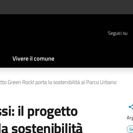
Seguici su
Vivere il comune
etto Green Rock! porta la sostenibilità al Parco Urbano
i: il progetto
Ar
a sostenibilità
Ge