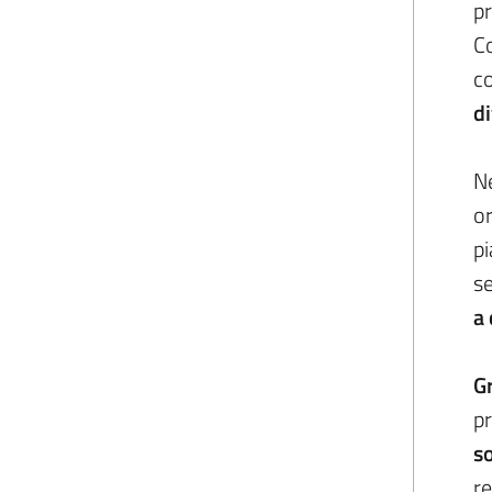
pr
Co
c
di
Ne
or
pi
se
a 
G
pr
so
re