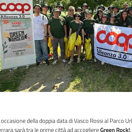
 occasione della doppia data di Vasco Rossi al Parco Ur
rrara sarà tra le prime città ad accogliere
Green Rock!
,