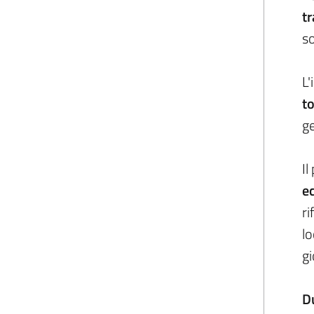
tr
so
L'
t
ge
I
e
ri
lo
gi
Du