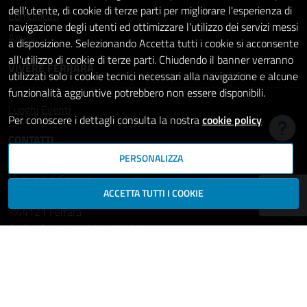
dell'utente, di cookie di terze parti per migliorare l'esperienza di
Comunicati
navigazione degli utenti ed ottimizzare l'utilizzo dei servizi messi
Avvisi
a disposizione. Selezionando Accetta tutti i cookie si acconsente
all'utilizzo di cookie di terze parti. Chiudendo il banner verranno
VIVERE FERRARA
utilizzati solo i cookie tecnici necessari alla navigazione e alcune
funzionalità aggiuntive potrebbero non essere disponibili.
Luoghi
Eventi
Per conoscere i dettagli consulta la nostra
cookie policy
Hai b
CONTATTI
PERSONALIZZA
Comune di Ferrara
ACCETTA TUTTI I COOKIE
Piazza del Municipio, 2
- 44121 Ferrara
Codice fiscale: 00297110389
Ufficio Relazioni con il Pubblico
comune.ferrara@cert.comune.fe.it
Centralino: 800532532