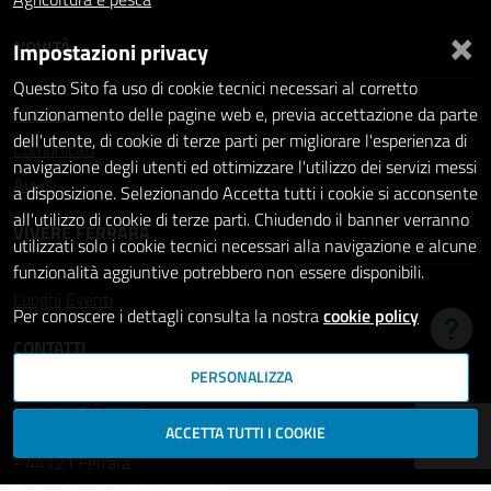
×
NOVITÀ
Impostazioni privacy
Questo Sito fa uso di cookie tecnici necessari al corretto
Notizie
funzionamento delle pagine web e, previa accettazione da parte
dell'utente, di cookie di terze parti per migliorare l'esperienza di
Comunicati
navigazione degli utenti ed ottimizzare l'utilizzo dei servizi messi
Avvisi
a disposizione. Selezionando Accetta tutti i cookie si acconsente
all'utilizzo di cookie di terze parti. Chiudendo il banner verranno
VIVERE FERRARA
utilizzati solo i cookie tecnici necessari alla navigazione e alcune
funzionalità aggiuntive potrebbero non essere disponibili.
Luoghi
Eventi
Per conoscere i dettagli consulta la nostra
cookie policy
Hai b
CONTATTI
PERSONALIZZA
Comune di Ferrara
ACCETTA TUTTI I COOKIE
Piazza del Municipio, 2
- 44121 Ferrara
Codice fiscale: 00297110389