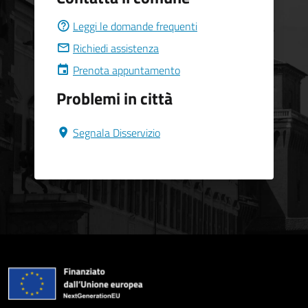
Leggi le domande frequenti
Richiedi assistenza
Prenota appuntamento
Problemi in città
Segnala Disservizio