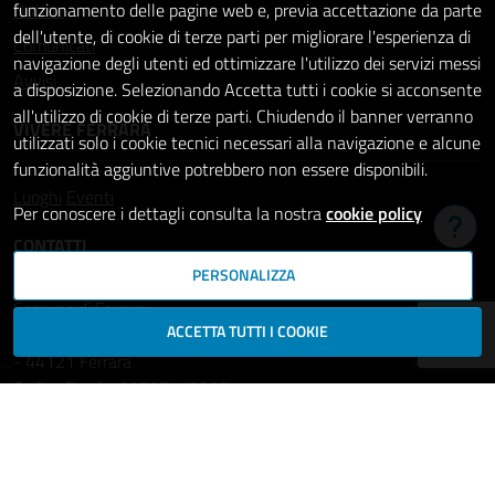
Notizie
funzionamento delle pagine web e, previa accettazione da parte
dell'utente, di cookie di terze parti per migliorare l'esperienza di
Comunicati
navigazione degli utenti ed ottimizzare l'utilizzo dei servizi messi
Avvisi
a disposizione. Selezionando Accetta tutti i cookie si acconsente
all'utilizzo di cookie di terze parti. Chiudendo il banner verranno
VIVERE FERRARA
utilizzati solo i cookie tecnici necessari alla navigazione e alcune
funzionalità aggiuntive potrebbero non essere disponibili.
Luoghi
Eventi
Per conoscere i dettagli consulta la nostra
cookie policy
Hai b
CONTATTI
PERSONALIZZA
Comune di Ferrara
ACCETTA TUTTI I COOKIE
Piazza del Municipio, 2
- 44121 Ferrara
Codice fiscale: 00297110389
Ufficio Relazioni con il Pubblico
comune.ferrara@cert.comune.fe.it