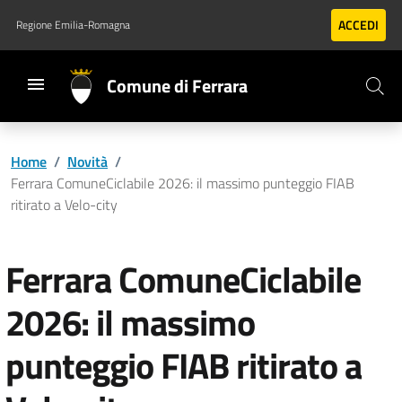
Vai al contenuto principale
Vai al footer
ACCEDI
Regione Emilia-Romagna
Comune di Ferrara
Home
/
Novità
/
Ferrara ComuneCiclabile 2026: il massimo punteggio FIAB
ritirato a Velo-city
Ferrara ComuneCiclabile
2026: il massimo
punteggio FIAB ritirato a