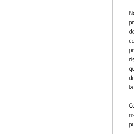
No
pr
de
co
pr
ri
qu
di
la
Co
ri
pu