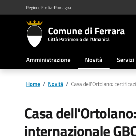
Vai al contenuto principale
Vai al footer
Regione Emilia-Romagna
Comune di Ferrara
Città Patrimonio dell'Umanità
Amministrazione
Novità
Servizi
Home
/
Novità
/
Casa dell'Ortolano: certifica
Casa dell'Ortolano:
internazionale GBC