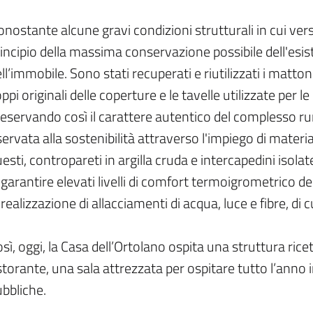
nostante alcune gravi condizioni strutturali in cui versa
incipio della massima conservazione possibile dell'esist
ll’immobile. Sono stati recuperati e riutilizzati i mattoni
ppi originali delle coperture e le tavelle utilizzate per l
eservando così il carattere autentico del complesso rur
servata alla sostenibilità attraverso l'impiego di mater
esti, contropareti in argilla cruda e intercapedini isolat
 garantire elevati livelli di comfort termoigrometrico dei
 realizzazione di allacciamenti di acqua, luce e fibre, di 
sì, oggi, la Casa dell’Ortolano ospita una struttura rice
storante, una sala attrezzata per ospitare tutto l’anno 
bbliche.