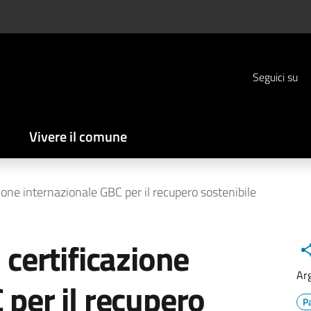
Seguici su
Vivere il comune
zione internazionale GBC per il recupero sostenibile
 certificazione
Ar
 per il recupero
P