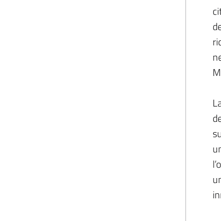
ci
de
ri
ne
Mu
La
de
su
u
l’
un
in