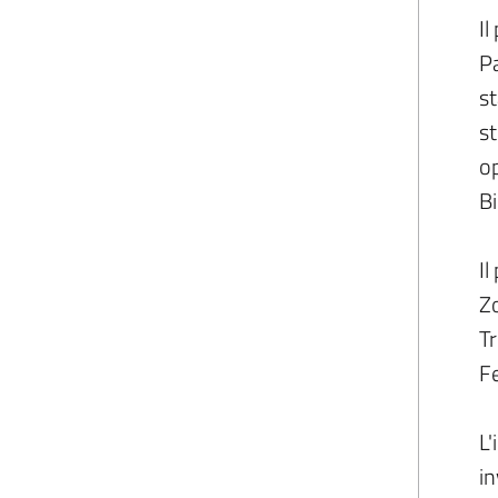
Il
Pa
st
st
op
Bi
Il
Zo
Tr
Fe
L'
in