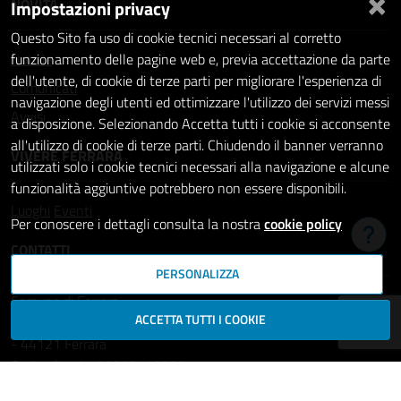
×
NOVITÀ
Impostazioni privacy
Questo Sito fa uso di cookie tecnici necessari al corretto
Notizie
funzionamento delle pagine web e, previa accettazione da parte
dell'utente, di cookie di terze parti per migliorare l'esperienza di
Comunicati
navigazione degli utenti ed ottimizzare l'utilizzo dei servizi messi
Avvisi
a disposizione. Selezionando Accetta tutti i cookie si acconsente
all'utilizzo di cookie di terze parti. Chiudendo il banner verranno
VIVERE FERRARA
utilizzati solo i cookie tecnici necessari alla navigazione e alcune
funzionalità aggiuntive potrebbero non essere disponibili.
Luoghi
Eventi
Per conoscere i dettagli consulta la nostra
cookie policy
Hai b
CONTATTI
PERSONALIZZA
Comune di Ferrara
ACCETTA TUTTI I COOKIE
Piazza del Municipio, 2
- 44121 Ferrara
Codice fiscale: 00297110389