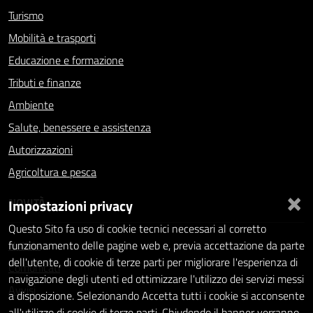
Turismo
Mobilità e trasporti
Educazione e formazione
Tributi e finanze
Ambiente
Salute, benessere e assistenza
Autorizzazioni
Agricoltura e pesca
×
NOVITÀ
Impostazioni privacy
Questo Sito fa uso di cookie tecnici necessari al corretto
Notizie
funzionamento delle pagine web e, previa accettazione da parte
dell'utente, di cookie di terze parti per migliorare l'esperienza di
Comunicati
navigazione degli utenti ed ottimizzare l'utilizzo dei servizi messi
Avvisi
a disposizione. Selezionando Accetta tutti i cookie si acconsente
all'utilizzo di cookie di terze parti. Chiudendo il banner verranno