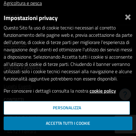
Agricoltura e pesca
×
NOVITÀ
Impostazioni privacy
Questo Sito fa uso di cookie tecnici necessari al corretto
Notizie
funzionamento delle pagine web e, previa accettazione da parte
dell'utente, di cookie di terze parti per migliorare l'esperienza di
Comunicati
navigazione degli utenti ed ottimizzare l'utilizzo dei servizi messi
Avvisi
a disposizione. Selezionando Accetta tutti i cookie si acconsente
all'utilizzo di cookie di terze parti. Chiudendo il banner verranno
VIVERE FERRARA
utilizzati solo i cookie tecnici necessari alla navigazione e alcune
funzionalità aggiuntive potrebbero non essere disponibili.
Luoghi
Eventi
Per conoscere i dettagli consulta la nostra
cookie policy
Hai b
CONTATTI
PERSONALIZZA
Comune di Ferrara
ACCETTA TUTTI I COOKIE
Piazza del Municipio, 2
- 44121 Ferrara