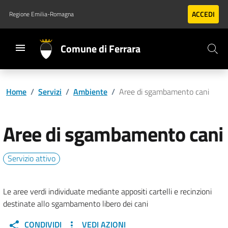
Vai al contenuto principale
Vai al footer
ACCEDI
Regione Emilia-Romagna
Comune di Ferrara
Home
/
Servizi
/
Ambiente
/
Aree di sgambamento cani
Aree di sgambamento cani
Servizio attivo
Le aree verdi individuate mediante appositi cartelli e recinzioni
destinate allo sgambamento libero dei cani
CONDIVIDI
VEDI AZIONI