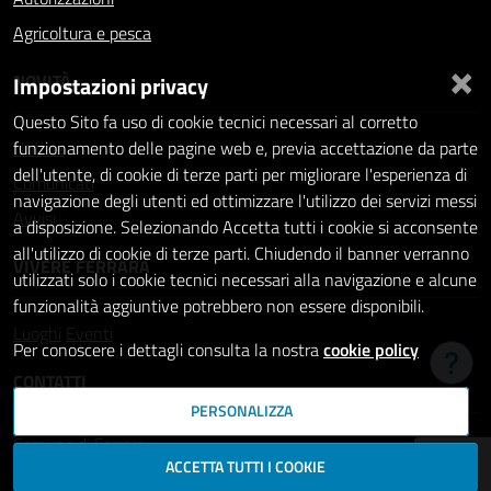
Agricoltura e pesca
×
NOVITÀ
Impostazioni privacy
Questo Sito fa uso di cookie tecnici necessari al corretto
Notizie
funzionamento delle pagine web e, previa accettazione da parte
dell'utente, di cookie di terze parti per migliorare l'esperienza di
Comunicati
navigazione degli utenti ed ottimizzare l'utilizzo dei servizi messi
Avvisi
a disposizione. Selezionando Accetta tutti i cookie si acconsente
all'utilizzo di cookie di terze parti. Chiudendo il banner verranno
VIVERE FERRARA
utilizzati solo i cookie tecnici necessari alla navigazione e alcune
funzionalità aggiuntive potrebbero non essere disponibili.
Luoghi
Eventi
Per conoscere i dettagli consulta la nostra
cookie policy
Hai b
CONTATTI
PERSONALIZZA
Comune di Ferrara
ACCETTA TUTTI I COOKIE
Piazza del Municipio, 2