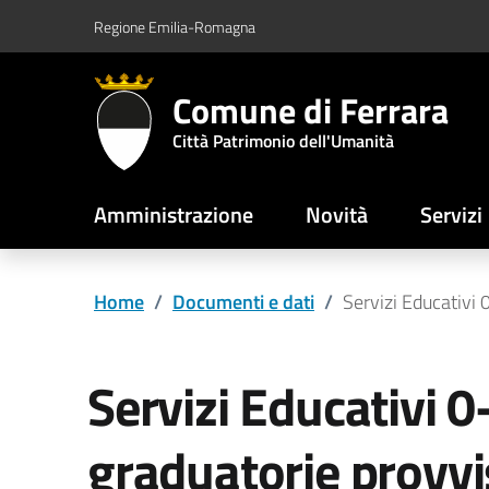
Vai al contenuto principale
Vai al footer
Regione Emilia-Romagna
Comune di Ferrara
Città Patrimonio dell'Umanità
Amministrazione
Novità
Servizi
Home
/
Documenti e dati
/
Servizi Educativi
Servizi Educativi 0-
graduatorie provvi