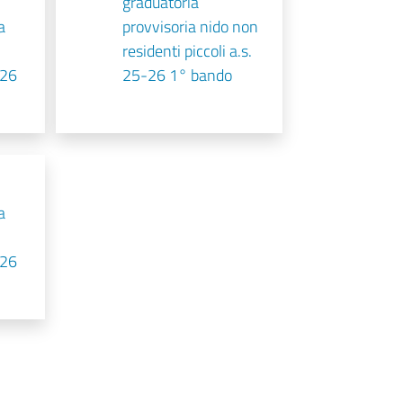
graduatoria
a
provvisoria nido non
residenti piccoli a.s.
-26
25-26 1° bando
a
-26