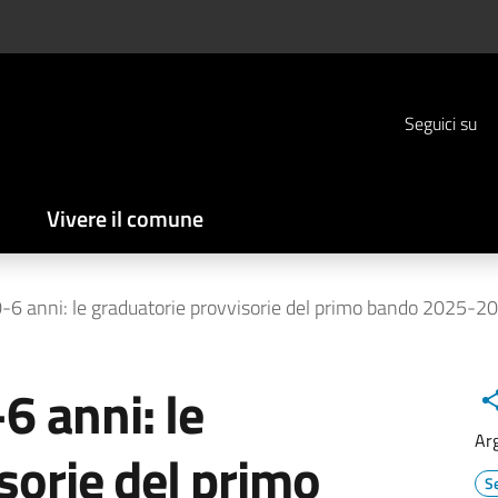
Seguici su
Vivere il comune
 0-6 anni: le graduatorie provvisorie del primo bando 2025-2
6 anni: le
Ar
sorie del primo
Se