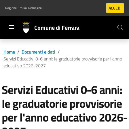
Vai al contenuto principale
Vai al footer
ACCEDI
Regione Emilia-Romagna
Comune di Ferrara
Home
/
Documenti e dati
/
Servizi Educativi 0-6 anni: le graduatorie provvisorie per l'anno
educativo 2026-2027
Servizi Educativi 0-6 anni:
le graduatorie provvisorie
per l'anno educativo 2026-