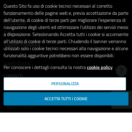
Questo Sito fa uso di cookie tecnici necessari al corretto
Notizie
funzionamento delle pagine web e, previa accettazione da parte
dell'utente, di cookie di terze parti per migliorare l'esperienza di
Comunicati
navigazione degli utenti ed ottimizzare l'utilizzo dei servizi messi
Avvisi
a disposizione. Selezionando Accetta tutti i cookie si acconsente
all'utilizzo di cookie di terze parti. Chiudendo il banner verranno
VIVERE FERRARA
utilizzati solo i cookie tecnici necessari alla navigazione e alcune
funzionalità aggiuntive potrebbero non essere disponibili.
Luoghi
Eventi
Per conoscere i dettagli consulta la nostra
cookie policy
Hai b
CONTATTI
PERSONALIZZA
Comune di Ferrara
ACCETTA TUTTI I COOKIE
Piazza del Municipio, 2
- 44121 Ferrara
Codice fiscale: 00297110389
Ufficio Relazioni con il Pubblico