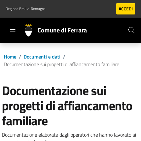
Vai al contenuto principale
Vai al footer
ACCEDI
Regione Emilia-Romagna
Comune di Ferrara
Home
/
Documenti e dati
/
Documentazione sui progetti di affiancamento familiare
Documentazione sui
progetti di affiancamento
familiare
Documentazione elaborata dagli operatori che hanno lavorato ai