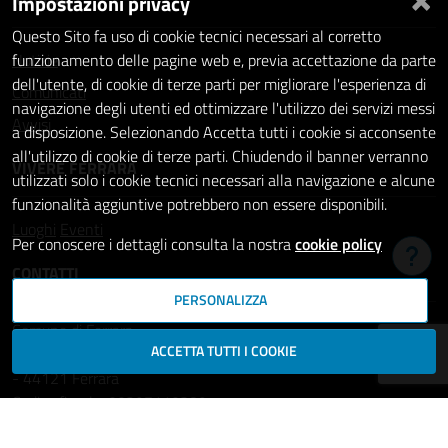
Impostazioni privacy
Questo Sito fa uso di cookie tecnici necessari al corretto
Notizie
funzionamento delle pagine web e, previa accettazione da parte
dell'utente, di cookie di terze parti per migliorare l'esperienza di
Comunicati
navigazione degli utenti ed ottimizzare l'utilizzo dei servizi messi
Avvisi
a disposizione. Selezionando Accetta tutti i cookie si acconsente
all'utilizzo di cookie di terze parti. Chiudendo il banner verranno
VIVERE FERRARA
utilizzati solo i cookie tecnici necessari alla navigazione e alcune
funzionalità aggiuntive potrebbero non essere disponibili.
Luoghi
Eventi
Per conoscere i dettagli consulta la nostra
cookie policy
Hai b
CONTATTI
PERSONALIZZA
Comune di Ferrara
ACCETTA TUTTI I COOKIE
Piazza del Municipio, 2
- 44121 Ferrara
Codice fiscale: 00297110389